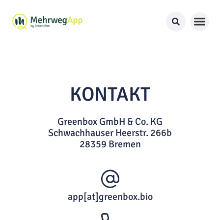
Gastronomie
Gäste
FAQ
Blog
Über uns
Partner
KONTAKT
Greenbox GmbH & Co. KG
Schwachhauser Heerstr. 266b
28359 Bremen
app[at]greenbox.bio