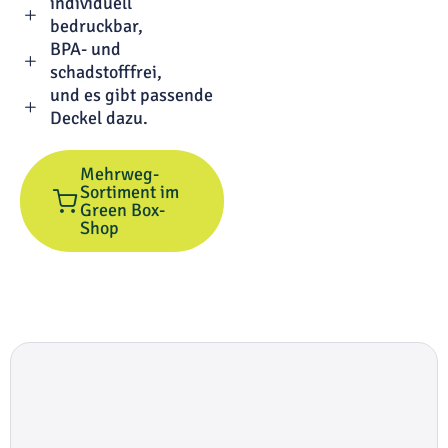
individuell
bedruckbar,
BPA- und
schadstofffrei,
und es gibt passende
Deckel dazu.
Mehrweg-
Sortiment im
Green Box-
Shop